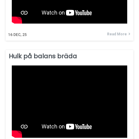
Read More
16
DEC, 25
Hulk på balans bräda